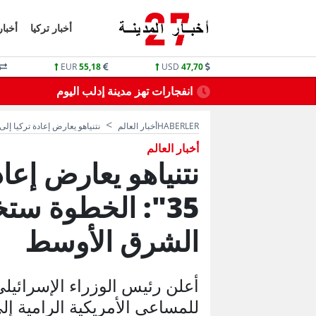
أخبار تركيا
أخبار
EUR
55,18
USD
47,70
نقطاع الماء
كتاب من وزارة التربية التركي لـ 81 ولاية تركية
HABERLER
أخبار العالم
نتنياهو يعارض إعادة تركيا إلى برنامج "-35
أخبار العالم
35": الخطوة ست
الشرق الأوسط
أعلن رئيس الوزراء الإسرائيلي
للمساعي الأمريكية الرامية إلى