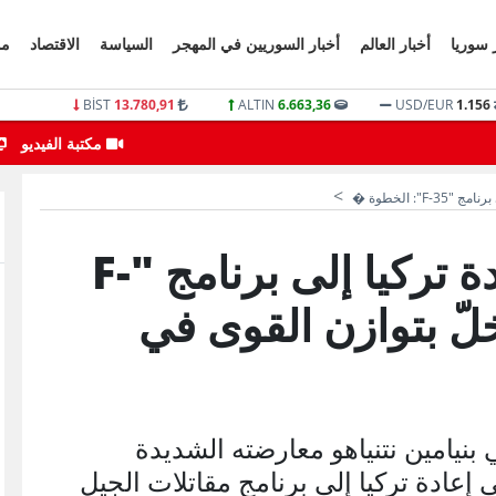
 سوريا
أخبار العالم
أخبار السوريين في المهجر
السياسة
الاقتصاد
مو
BİST
13.780,91
ALTIN
6.663,36
USD/EUR
1.156
انفجارات تهز مدينة إدلب اليوم
مكتبة الفيديو
F": الخطوة �
نتنياهو يعارض إعادة تركيا إلى برنامج "F-
خلّ بتوازن القوى في
 بنيامين نتنياهو معارضته الشديدة
 إعادة تركيا إلى برنامج مقاتلات الجيل