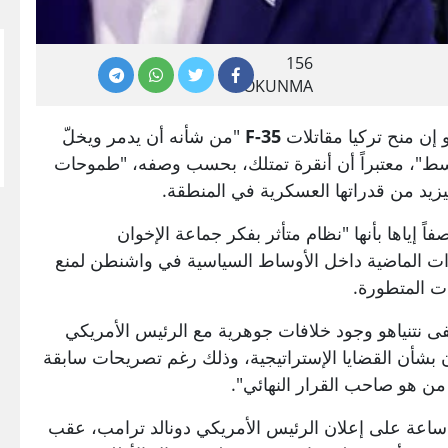
156
OKUNMA
و إن منح تركيا مقاتلات
F-35
"من شأنه أن يدمر ويخلّ
ط"، معتبراً أن أنقرة تمتلك، بحسب وصفه، "طموحات
سيزيد من قدراتها العسكرية في المنطقة.
صفاً إياها بأنها "نظام متأثر بفكر جماعة الإخوان
وات الماضية داخل الأوساط السياسية في واشنطن لمنع
ت المتطورة.
، نفى نتنياهو وجود خلافات جوهرية مع الرئيس الأمريكي
ن بشأن القضايا الإستراتيجية، وذلك رغم تصريحات سابقة
 من هو صاحب القرار النهائي".
تأتي تصريحات نتنياهو بعد أقل من 24 ساعة على إعلان الرئيس الأمريكي دونالد ترامب، عقب