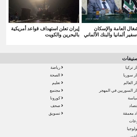
شغال العامة والإسكان
إيران تعلن استهداف قواعد أمريكية
فير ألمانيا والبنك الألماني
بالبحرين والكويت
صنيفات
ر تركيا
رياضة
ر سوريا
الصحة
ر العالم
تعليم
ر السوريين في المهجر
مجتمع
ياسة
كورونا
تصاد
صحف
د معمقة
تسويق
عات
لوجيا
قس