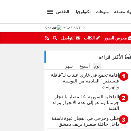
اد معمقة
منوعات
تكنولوجيا
الطقس
GAZIANTEP
معرض الصور
الكتّاب
التواصل
الأكثر قراءة
يوم
أسبوع
شهر
إقامة تجمع في غازي عنتاب لـ"قافلة
1
فلسطين" القادمة من البوسنة
والهرسك
الداخلية السورية: 14 مصابا بانفجار
2
جرمانا وندعو إلى عدم الانجرار وراء
الفتنة
قتلى وجرحى في انفجار عبوة ناسفة
3
داخل حافلة صغيرة بريف دمشق