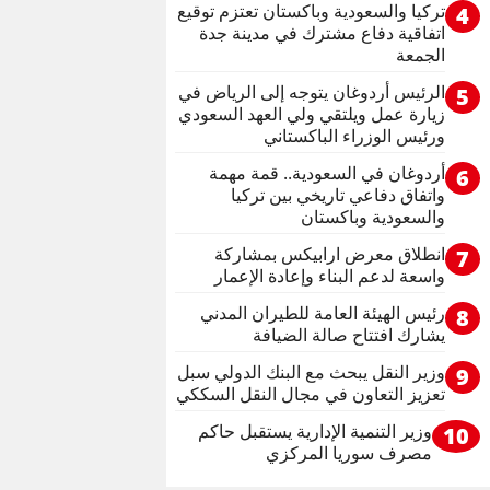
تركيا والسعودية وباكستان تعتزم توقيع
4
اتفاقية دفاع مشترك في مدينة جدة
الجمعة
الرئيس أردوغان يتوجه إلى الرياض في
5
زيارة عمل ويلتقي ولي العهد السعودي
ورئيس الوزراء الباكستاني
أردوغان في السعودية.. قمة مهمة
6
واتفاق دفاعي تاريخي بين تركيا
والسعودية وباكستان
انطلاق معرض ارابيكس بمشاركة
7
واسعة لدعم البناء وإعادة الإعمار
رئيس الهيئة العامة للطيران المدني
8
يشارك افتتاح صالة الضيافة
وزير النقل يبحث مع البنك الدولي سبل
9
تعزيز التعاون في مجال النقل السككي
وزير التنمية الإدارية يستقبل حاكم
10
مصرف سوريا المركزي