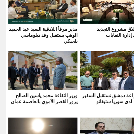
اق مشروع التجديد
مدير مرفأ اللاذقية السيد عبد الحميد
دارة النفايات
الوهب يستقبل وفد دبلوماسي
بلجيكي
اعة دمشق تستقبل السفير
وزير الثقافة محمد ياسين الصالح
 لدى سوريا ستيفانو
يزور القصر الأموي بالعاصمة عمان