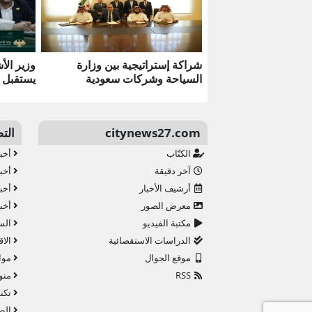
شراكة إستراتيجية بين وزارة
وزير الأ
السياحة وشركات سعودية
يستقبل س
citynews27.com
الت
الكتّاب
أخبا
آخر دقيقة
أخبا
أرشيف الأخبار
أخبا
معرض الصور
أخبا
مكتبة الفيديو
الس
الدراسات الاستقصائية
الاق
موقع الجوال
موا
RSS
منو
تكنو
الط