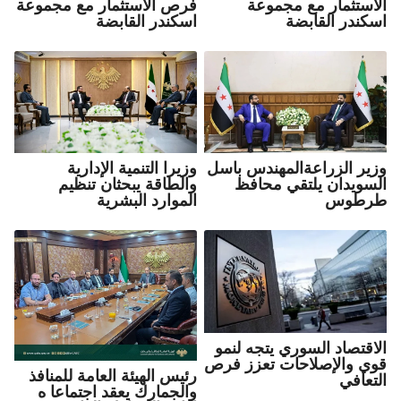
الاستثمار مع مجموعة
فرص الاستثمار مع مجموعة
اسكندر القابضة
اسكندر القابضة
وزيرا التنمية الإدارية
وزير الزراعةالمهندس باسل
والطاقة يبحثان تنظيم
السويدان يلتقي محافظ
الموارد البشرية
طرطوس
الاقتصاد السوري يتجه لنمو
قوي والإصلاحات تعزز فرص
رئيس الهيئة العامة للمنافذ
التعافي
والجمارك يعقد اجتماعا ه