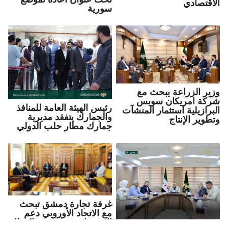
الاقتصادي
سورية
وزير الزراعة يبحث مع
شركة امريكان سويس
رئيس الهيئة العامة للمنافذ
البرازيلية استثمار المنشآت
والجمارك يتفقد مديرية
وتطوير الإنتاج
جمارك مطار حلب الدولي
غرفة تجارة دمشق تبحث
مع الاتحاد الأوروبي دعم
الاستثمار وتعزيز دور القطاع