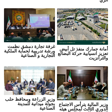
غرفة تجارة دمشق نظمت
أمانة جمارك منفذ تل أبيض
ورشة تدريبية لحماية الملكية
تعزيز انسيابية حركة البضائع
التجارية و الصناعية
والترانزيت
وزير الزراعة ومحافظ حلب
بجولة ميدانية للمدينة
وزير المالية يترأس الاجتماع
الصناعية
الدوري الثالث لمجلس هيئه