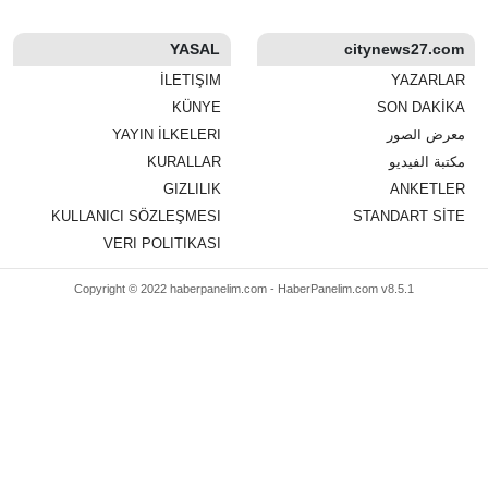
YASAL
citynews27.com
İLETIŞIM
YAZARLAR
KÜNYE
SON DAKİKA
معرض الصور
YAYIN İLKELERI
مكتبة الفيديو
KURALLAR
GIZLILIK
ANKETLER
KULLANICI SÖZLEŞMESI
STANDART SİTE
VERI POLITIKASI
Copyright © 2022 haberpanelim.com -
HaberPanelim.com v8.5.1