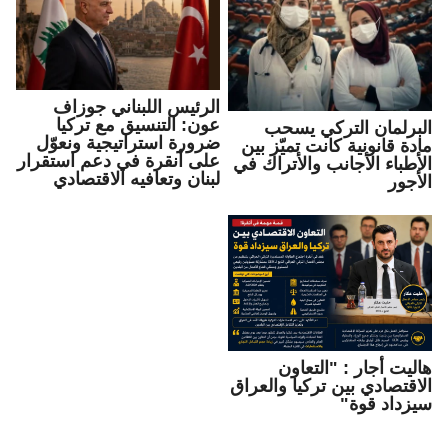
الرئيس اللبناني جوزاف
عون: التنسيق مع تركيا
البرلمان التركي يسحب
ضرورة استراتيجية ونعوّل
مادة قانونية كانت تميّز بين
على أنقرة في دعم استقرار
الأطباء الأجانب والأتراك في
لبنان وتعافيه الاقتصادي
الأجور
هاليت أجار : "التعاون
الاقتصادي بين تركيا والعراق
سيزداد قوة"