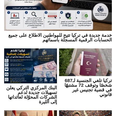
خدمة جديدة في تركيا تتيح للمواطنين الاطلاع على جميع
الحسابات الرقمية المسجلة بأسمائهم
تركيا تلغي الجنسية لـ687
شخصًا وتوقف 72 مشتبهًا
البنك المركزي التركي يعلن
في قضية تجنيس غير
تسهيلات جديدة لدعم
قانوني
الشركات المحوّلة لعائداتها
إلى الليرة