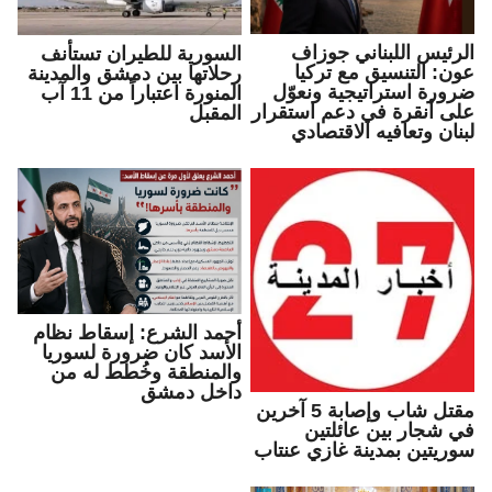
الرئيس اللبناني جوزاف
السورية للطيران تستأنف
عون: التنسيق مع تركيا
رحلاتها بين دمشق والمدينة
ضرورة استراتيجية ونعوّل
المنورة اعتباراً من 11 آب
على أنقرة في دعم استقرار
المقبل
لبنان وتعافيه الاقتصادي
أحمد الشرع: إسقاط نظام
الأسد كان ضرورة لسوريا
والمنطقة وخُطط له من
داخل دمشق
مقتل شاب وإصابة 5 آخرين
في شجار بين عائلتين
سوريتين بمدينة غازي عنتاب