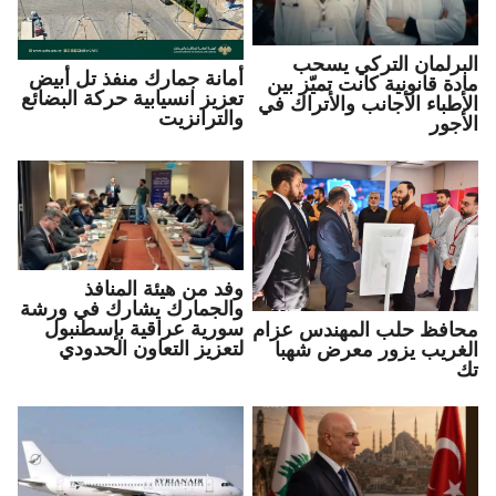
البرلمان التركي يسحب
أمانة جمارك منفذ تل أبيض
مادة قانونية كانت تميّز بين
تعزيز انسيابية حركة البضائع
الأطباء الأجانب والأتراك في
والترانزيت
الأجور
وفد من هيئة المنافذ
والجمارك يشارك في ورشة
سورية عراقية بإسطنبول
محافظ حلب المهندس عزام
لتعزيز التعاون الحدودي
الغريب يزور معرض شهبا
تك