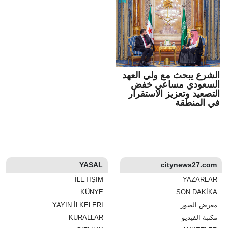
الشرع يبحث مع ولي العهد
السعودي مساعي خفض
التصعيد وتعزيز الاستقرار
في المنطقة
YASAL
citynews27.com
İLETIŞIM
YAZARLAR
KÜNYE
SON DAKİKA
معرض الصور
YAYIN İLKELERI
مكتبة الفيديو
KURALLAR