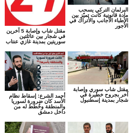
البرلمان التركي يسحب
مادة قانونية كانت تميّز بين
الأطباء الأجانب والأتراك في
الأجور
مقتل شاب وإصابة 5 آخرين
في شجار بين عائلتين
سوريتين بمدينة غازي عنتاب
مقتل شاب سوري وإصابة
آخر بجروح خطيرة في
أحمد الشرع: إسقاط نظام
شجار بمدينة إسطنبول
الأسد كان ضرورة لسوريا
والمنطقة وخُطط له من
داخل دمشق