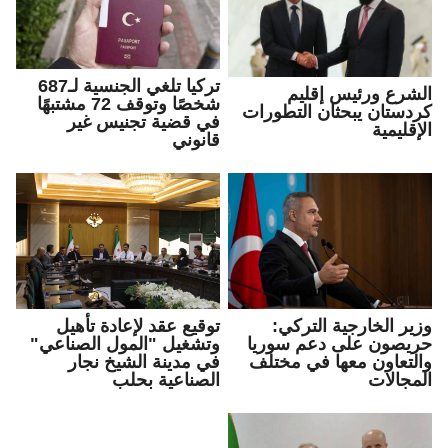
تركيا تلغي الجنسية لـ687
الشرع ورئيس إقليم
شخصًا وتوقف 72 مشتبهًا
كردستان يبحثان التطورات
في قضية تجنيس غير
الإقليمية
قانوني
وزير الخارجية التركي:
توقيع عقد لإعادة تأهيل
حريصون على دعم سوريا
وتشغيل "المول الصناعي"
والتعاون معها في مختلف
في مدينة الشيخ نجار
المجالات
الصناعية بحلب