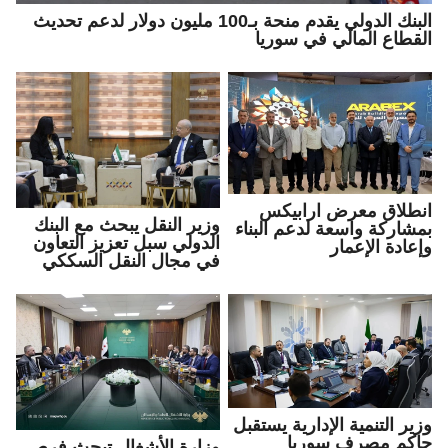
البنك الدولي يقدم منحة بـ100 مليون دولار لدعم تحديث
القطاع المالي في سوريا
انطلاق معرض ارابيكس
وزير النقل يبحث مع البنك
بمشاركة واسعة لدعم البناء
الدولي سبل تعزيز التعاون
وإعادة الإعمار
في مجال النقل السككي
وزير التنمية الإدارية يستقبل
حاكم مصرف سوريا
وزارة الأشغال تبحث فرص