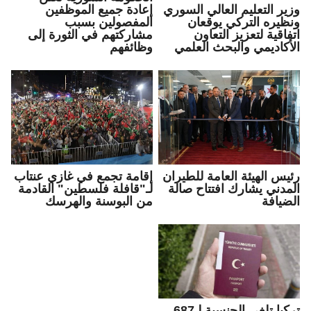
وزير التعليم العالي السوري
إعادة جميع الموظفين
ونظيره التركي يوقعان
المفصولين بسبب
اتفاقية لتعزيز التعاون
مشاركتهم في الثورة إلى
الأكاديمي والبحث العلمي
وظائفهم
رئيس الهيئة العامة للطيران
إقامة تجمع في غازي عنتاب
المدني يشارك افتتاح صالة
لـ"قافلة فلسطين" القادمة
الضيافة
من البوسنة والهرسك
تركيا تلغي الجنسية لـ687