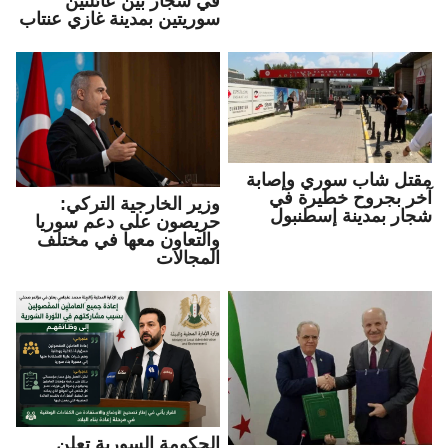
في شجار بين عائلتين
سوريتين بمدينة غازي عنتاب
مقتل شاب سوري وإصابة
آخر بجروح خطيرة في
وزير الخارجية التركي:
شجار بمدينة إسطنبول
حريصون على دعم سوريا
والتعاون معها في مختلف
المجالات
الحكومة السورية تعلن