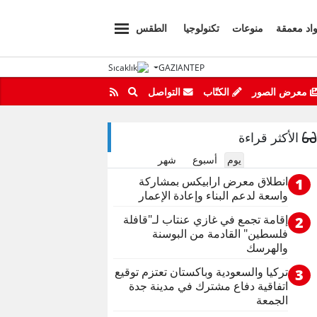
اد معمقة
منوعات
تكنولوجيا
الطقس
GAZIANTEP
معرض الصور
الكتّاب
التواصل
الأكثر قراءة
يوم
أسبوع
شهر
انطلاق معرض ارابيكس بمشاركة
1
واسعة لدعم البناء وإعادة الإعمار
إقامة تجمع في غازي عنتاب لـ"قافلة
2
فلسطين" القادمة من البوسنة
والهرسك
تركيا والسعودية وباكستان تعتزم توقيع
3
اتفاقية دفاع مشترك في مدينة جدة
الجمعة