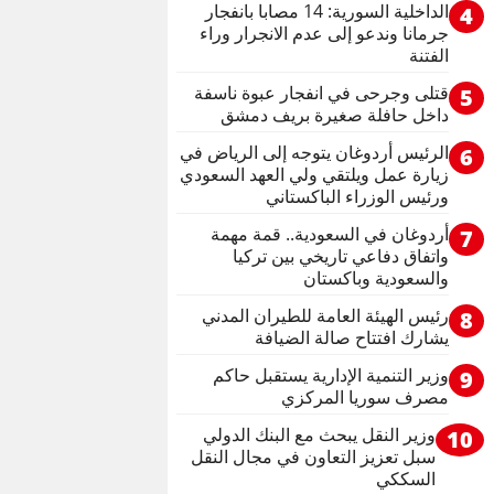
الداخلية السورية: 14 مصابا بانفجار
4
جرمانا وندعو إلى عدم الانجرار وراء
الفتنة
قتلى وجرحى في انفجار عبوة ناسفة
5
داخل حافلة صغيرة بريف دمشق
الرئيس أردوغان يتوجه إلى الرياض في
6
زيارة عمل ويلتقي ولي العهد السعودي
ورئيس الوزراء الباكستاني
أردوغان في السعودية.. قمة مهمة
7
واتفاق دفاعي تاريخي بين تركيا
والسعودية وباكستان
رئيس الهيئة العامة للطيران المدني
8
يشارك افتتاح صالة الضيافة
وزير التنمية الإدارية يستقبل حاكم
9
مصرف سوريا المركزي
وزير النقل يبحث مع البنك الدولي
10
سبل تعزيز التعاون في مجال النقل
السككي