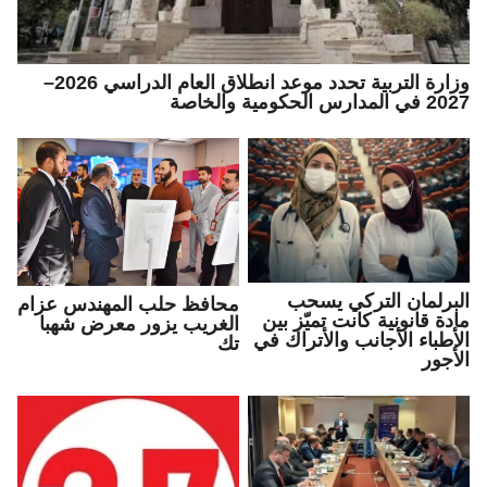
وزارة التربية تحدد موعد انطلاق العام الدراسي 2026–
2027 في المدارس الحكومية والخاصة
البرلمان التركي يسحب
محافظ حلب المهندس عزام
مادة قانونية كانت تميّز بين
الغريب يزور معرض شهبا
الأطباء الأجانب والأتراك في
تك
الأجور