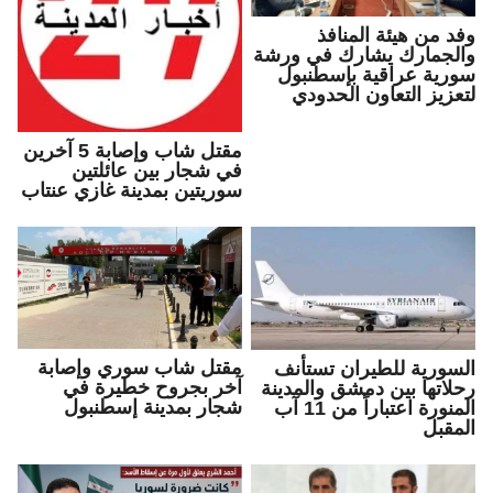
وفد من هيئة المنافذ
والجمارك يشارك في ورشة
سورية عراقية بإسطنبول
لتعزيز التعاون الحدودي
مقتل شاب وإصابة 5 آخرين
في شجار بين عائلتين
سوريتين بمدينة غازي عنتاب
مقتل شاب سوري وإصابة
السورية للطيران تستأنف
آخر بجروح خطيرة في
رحلاتها بين دمشق والمدينة
شجار بمدينة إسطنبول
المنورة اعتباراً من 11 آب
المقبل