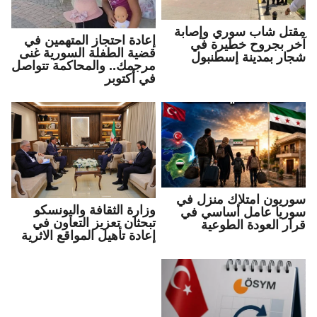
مقتل شاب سوري وإصابة
إعادة احتجاز المتهمين في
آخر بجروح خطيرة في
قضية الطفلة السورية غنى
شجار بمدينة إسطنبول
مرجمك.. والمحاكمة تتواصل
في أكتوبر
سوريون امتلاك منزل في
وزارة الثقافة واليونسكو
سوريا عامل أساسي في
تبحثان تعزيز التعاون في
قرار العودة الطوعية
إعادة تأهيل المواقع الاثرية