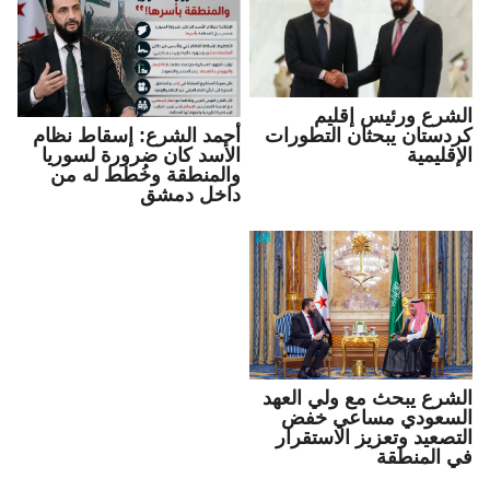
الشرع ورئيس إقليم
كردستان يبحثان التطورات
أحمد الشرع: إسقاط نظام
الإقليمية
الأسد كان ضرورة لسوريا
والمنطقة وخُطط له من
داخل دمشق
الشرع يبحث مع ولي العهد
السعودي مساعي خفض
التصعيد وتعزيز الاستقرار
في المنطقة