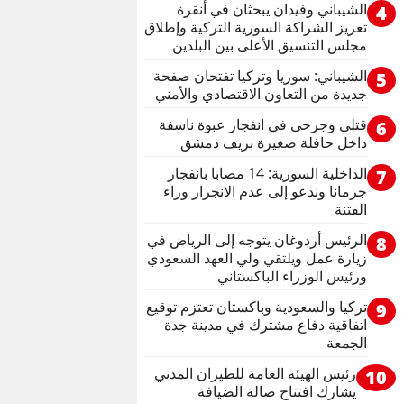
الشيباني وفيدان يبحثان في أنقرة
4
تعزيز الشراكة السورية التركية وإطلاق
مجلس التنسيق الأعلى بين البلدين
الشيباني: سوريا وتركيا تفتحان صفحة
5
جديدة من التعاون الاقتصادي والأمني
قتلى وجرحى في انفجار عبوة ناسفة
6
داخل حافلة صغيرة بريف دمشق
الداخلية السورية: 14 مصابا بانفجار
7
جرمانا وندعو إلى عدم الانجرار وراء
الفتنة
الرئيس أردوغان يتوجه إلى الرياض في
8
زيارة عمل ويلتقي ولي العهد السعودي
ورئيس الوزراء الباكستاني
تركيا والسعودية وباكستان تعتزم توقيع
9
اتفاقية دفاع مشترك في مدينة جدة
الجمعة
رئيس الهيئة العامة للطيران المدني
10
يشارك افتتاح صالة الضيافة