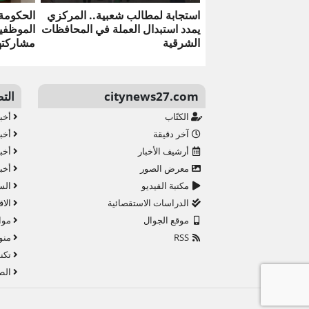
استجابة لمطالب شعبية.. المركزي
الحكومة 
يمدد استبدال العملة في المحافظات
الموظفي
الشرقية
مشاركته
citynews27.com
الت
الكتّاب
أخبا
آخر دقيقة
أخبا
أرشيف الأخبار
أخبا
معرض الصور
أخبا
مكتبة الفيديو
الس
الدراسات الاستقصائية
الاق
موقع الجوال
موا
RSS
منو
تكنو
الط