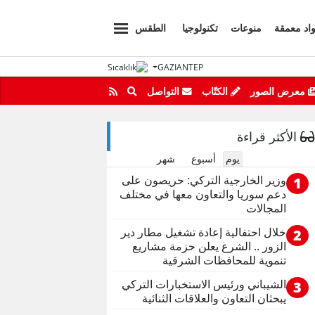
اد معمقة
منوعات
تكنولوجيا
الطقس
GAZIANTEP
معرض الصور
الكتّاب
التواصل
الأكثر قراءة
يوم
أسبوع
شهر
وزير الخارجية التركي: حريصون على
1
دعم سوريا والتعاون معها في مختلف
المجالات
خلال احتفالية إعادة تشغيل مطار دير
2
الزور .. الشرع يعلن حزمة مشاريع
تنموية للمحافظات الشرقية
الشيباني ورئيس الاستخبارات التركي
3
يبحثان التعاون والعلاقات الثنائية