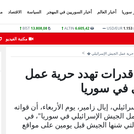
 سوريا
أخبار العالم
أخبار السوريين في المهجر
السياسة
الاقتصاد
مو
BİST
13.808,08
ALTIN
6.605,42
USD/EUR
1.153
انفجارات تهز مدينة إدلب اليوم
مكتبة الفيديو
 حرية عمل الجيش الإسرائيلي �
 قدرات تهدد حرية عمل
 في سوريا
يلي، إيال زامير، يوم الأربعاء، أن قواته
ل الجيش الإسرائيلي في سوريا"، في
لتي شنها الجيش قبل يومين على مواقع