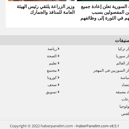
السورية تعلن إعادة جميع
وزير الزراعة يلتقي رئيس الهيئة
ن المفصولين بسبب
العامة للمنافذ والجمارك
م في الثورة إلى وظائفهم
صنيفات
ر تركيا
رياضة
ر سوريا
الصحة
ر العالم
تعليم
ر السوريين في المهجر
مجتمع
ياسة
كورونا
تصاد
صحف
د معمقة
تسويق
عات
لوجيا
قس
Copyright © 2022 haberpanelim.com -
HaberPanelim.com v8.5.1