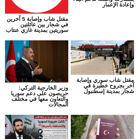
وإعادة الإعمار
مقتل شاب وإصابة 5 آخرين
في شجار بين عائلتين
سوريتين بمدينة غازي عنتاب
مقتل شاب سوري وإصابة
آخر بجروح خطيرة في
وزير الخارجية التركي:
شجار بمدينة إسطنبول
حريصون على دعم سوريا
والتعاون معها في مختلف
المجالات