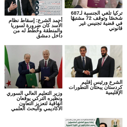
تركيا تلغي الجنسية لـ687
شخصًا وتوقف 72 مشتبهًا
أحمد الشرع: إسقاط نظام
في قضية تجنيس غير
الأسد كان ضرورة لسوريا
قانوني
والمنطقة وخُطط له من
داخل دمشق
الشرع ورئيس إقليم
كردستان يبحثان التطورات
الإقليمية
وزير التعليم العالي السوري
ونظيره التركي يوقعان
اتفاقية لتعزيز التعاون
الأكاديمي والبحث العلمي