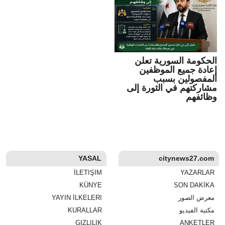
الحكومة السورية تعلن
إعادة جميع الموظفين
المفصولين بسبب
مشاركتهم في الثورة إلى
وظائفهم
YASAL
citynews27.com
İLETIŞIM
YAZARLAR
KÜNYE
SON DAKİKA
معرض الصور
YAYIN İLKELERI
مكتبة الفيديو
KURALLAR
GIZLILIK
ANKETLER