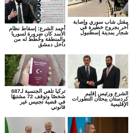
مقتل شاب سوري وإصابة
آخر بجروح خطيرة في
أحمد الشرع: إسقاط نظام
شجار بمدينة إسطنبول
الأسد كان ضرورة لسوريا
والمنطقة وخُطط له من
داخل دمشق
تركيا تلغي الجنسية لـ687
الشرع ورئيس إقليم
شخصًا وتوقف 72 مشتبهًا
كردستان يبحثان التطورات
في قضية تجنيس غير
الإقليمية
قانوني