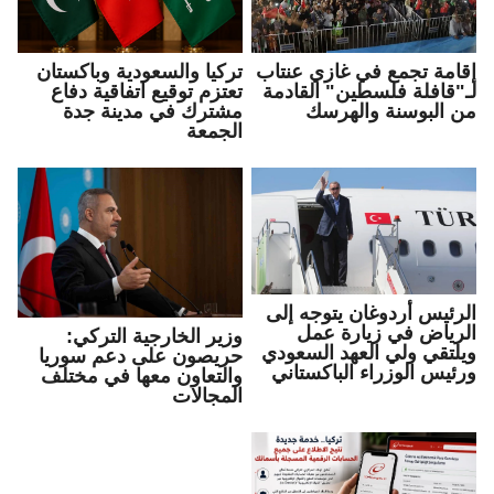
إقامة تجمع في غازي عنتاب
تركيا والسعودية وباكستان
لـ"قافلة فلسطين" القادمة
تعتزم توقيع اتفاقية دفاع
من البوسنة والهرسك
مشترك في مدينة جدة
الجمعة
الرئيس أردوغان يتوجه إلى
الرياض في زيارة عمل
وزير الخارجية التركي:
ويلتقي ولي العهد السعودي
حريصون على دعم سوريا
ورئيس الوزراء الباكستاني
والتعاون معها في مختلف
المجالات