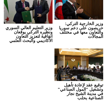
وزير الخارجية التركي:
وزير التعليم العالي السوري
حريصون على دعم سوريا
ونظيره التركي يوقعان
والتعاون معها في مختلف
اتفاقية لتعزيز التعاون
المجالات
الأكاديمي والبحث العلمي
توقيع عقد لإعادة تأهيل
وتشغيل "المول الصناعي"
في مدينة الشيخ نجار
الصناعية بحلب