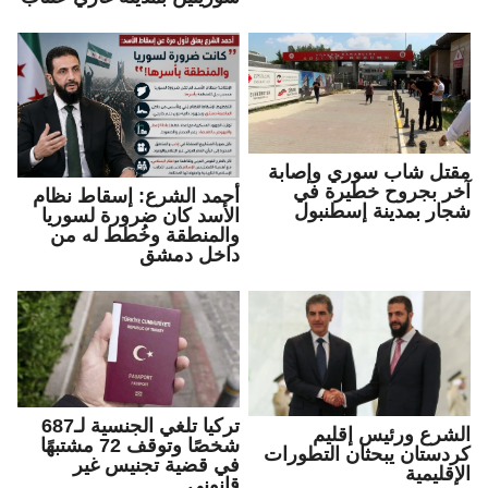
مقتل شاب سوري وإصابة
آخر بجروح خطيرة في
أحمد الشرع: إسقاط نظام
شجار بمدينة إسطنبول
الأسد كان ضرورة لسوريا
والمنطقة وخُطط له من
داخل دمشق
تركيا تلغي الجنسية لـ687
الشرع ورئيس إقليم
شخصًا وتوقف 72 مشتبهًا
كردستان يبحثان التطورات
في قضية تجنيس غير
الإقليمية
قانوني