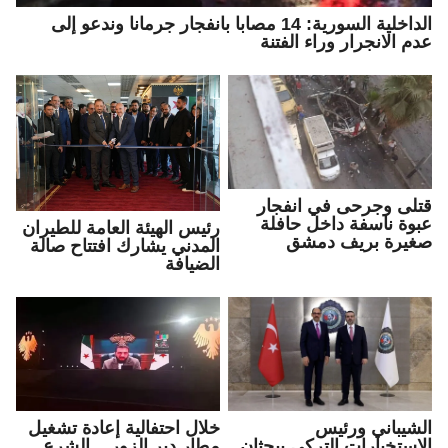
الداخلية السورية: 14 مصابا بانفجار جرمانا وندعو إلى
عدم الانجرار وراء الفتنة
قتلى وجرحى في انفجار
عبوة ناسفة داخل حافلة
رئيس الهيئة العامة للطيران
صغيرة بريف دمشق
المدني يشارك افتتاح صالة
الضيافة
الشيباني ورئيس
خلال احتفالية إعادة تشغيل
الاستخبارات التركي يبحثان
مطار دير الزور .. الشرع