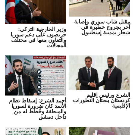
مقتل شاب سوري وإصابة
آخر بجروح خطيرة في
وزير الخارجية التركي:
شجار بمدينة إسطنبول
حريصون على دعم سوريا
والتعاون معها في مختلف
المجالات
الشرع ورئيس إقليم
كردستان يبحثان التطورات
أحمد الشرع: إسقاط نظام
الإقليمية
الأسد كان ضرورة لسوريا
والمنطقة وخُطط له من
داخل دمشق