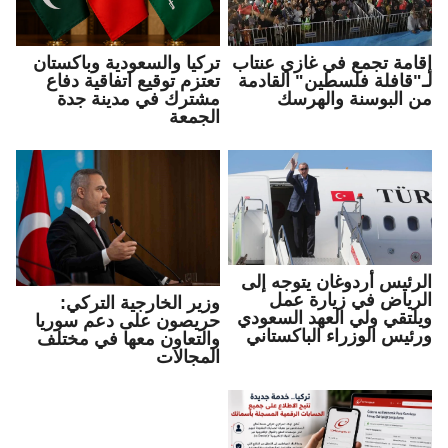
إقامة تجمع في غازي عنتاب
تركيا والسعودية وباكستان
لـ"قافلة فلسطين" القادمة
تعتزم توقيع اتفاقية دفاع
من البوسنة والهرسك
مشترك في مدينة جدة
الجمعة
الرئيس أردوغان يتوجه إلى
الرياض في زيارة عمل
وزير الخارجية التركي:
ويلتقي ولي العهد السعودي
حريصون على دعم سوريا
ورئيس الوزراء الباكستاني
والتعاون معها في مختلف
المجالات