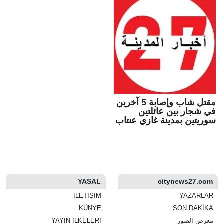
مقتل شاب وإصابة 5 آخرين
في شجار بين عائلتين
سوريتين بمدينة غازي عنتاب
YASAL
citynews27.com
İLETIŞIM
YAZARLAR
KÜNYE
SON DAKİKA
معرض الصور
YAYIN İLKELERI