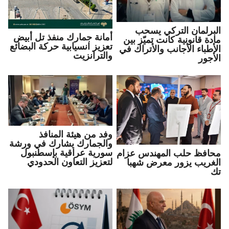
البرلمان التركي يسحب
أمانة جمارك منفذ تل أبيض
مادة قانونية كانت تميّز بين
تعزيز انسيابية حركة البضائع
الأطباء الأجانب والأتراك في
والترانزيت
الأجور
وفد من هيئة المنافذ
والجمارك يشارك في ورشة
سورية عراقية بإسطنبول
محافظ حلب المهندس عزام
لتعزيز التعاون الحدودي
الغريب يزور معرض شهبا
تك