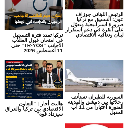
الرئيس اللبناني جوزاف
عون: التنسيق مع تركيا
ضرورة استراتيجية ونعوّل
على أنقرة في دعم استقرار
لبنان وتعافيه الاقتصادي
تركيا تمدد فترة التسجيل
في امتحان قبول الطلاب
الأجانب "TR-YÖS" حتى
11 أغسطس 2026
السورية للطيران تستأنف
رحلاتها بين دمشق والمدينة
هاليت أجار : "التعاون
المنورة اعتباراً من 11 آب
الاقتصادي بين تركيا والعراق
المقبل
سيزداد قوة"