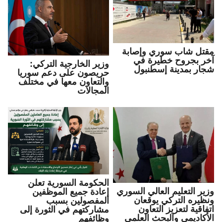
مقتل شاب سوري وإصابة
آخر بجروح خطيرة في
وزير الخارجية التركي:
شجار بمدينة إسطنبول
حريصون على دعم سوريا
والتعاون معها في مختلف
المجالات
الحكومة السورية تعلن
وزير التعليم العالي السوري
إعادة جميع الموظفين
ونظيره التركي يوقعان
المفصولين بسبب
اتفاقية لتعزيز التعاون
مشاركتهم في الثورة إلى
الأكاديمي والبحث العلمي
وظائفهم