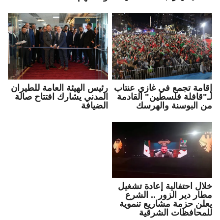
إقامة تجمع في غازي عنتاب
رئيس الهيئة العامة للطيران
لـ"قافلة فلسطين" القادمة
المدني يشارك افتتاح صالة
من البوسنة والهرسك
الضيافة
خلال احتفالية إعادة تشغيل
مطار دير الزور .. الشرع
يعلن حزمة مشاريع تنموية
للمحافظات الشرقية