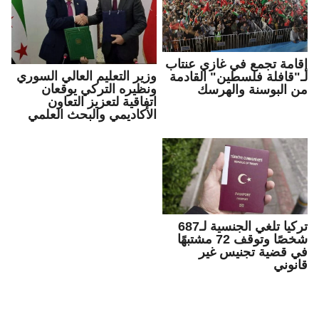
إقامة تجمع في غازي عنتاب
وزير التعليم العالي السوري
لـ"قافلة فلسطين" القادمة
ونظيره التركي يوقعان
من البوسنة والهرسك
اتفاقية لتعزيز التعاون
الأكاديمي والبحث العلمي
تركيا تلغي الجنسية لـ687
شخصًا وتوقف 72 مشتبهًا
في قضية تجنيس غير
قانوني