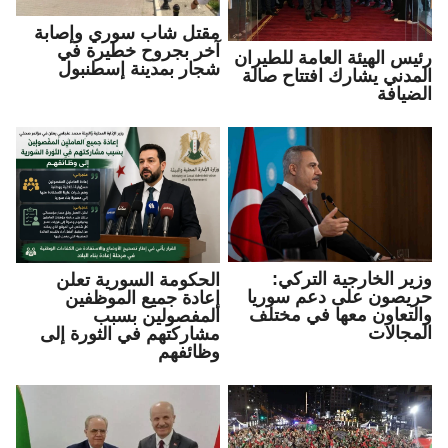
مقتل شاب سوري وإصابة
آخر بجروح خطيرة في
رئيس الهيئة العامة للطيران
شجار بمدينة إسطنبول
المدني يشارك افتتاح صالة
الضيافة
وزير الخارجية التركي:
الحكومة السورية تعلن
حريصون على دعم سوريا
إعادة جميع الموظفين
والتعاون معها في مختلف
المفصولين بسبب
المجالات
مشاركتهم في الثورة إلى
وظائفهم