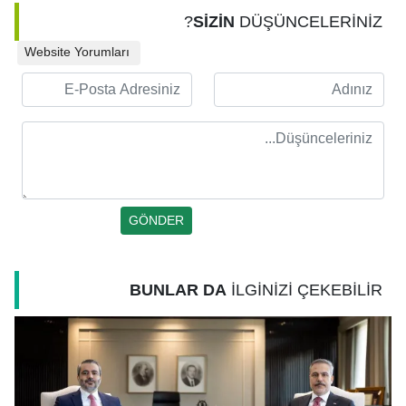
SİZİN
DÜŞÜNCELERİNİZ?
Website Yorumları
BUNLAR DA
İLGİNİZİ ÇEKEBİLİR