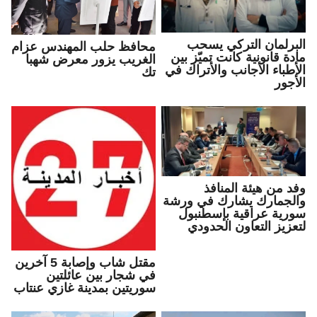
البرلمان التركي يسحب
محافظ حلب المهندس عزام
مادة قانونية كانت تميّز بين
الغريب يزور معرض شهبا
الأطباء الأجانب والأتراك في
تك
الأجور
وفد من هيئة المنافذ
والجمارك يشارك في ورشة
سورية عراقية بإسطنبول
لتعزيز التعاون الحدودي
مقتل شاب وإصابة 5 آخرين
في شجار بين عائلتين
سوريتين بمدينة غازي عنتاب