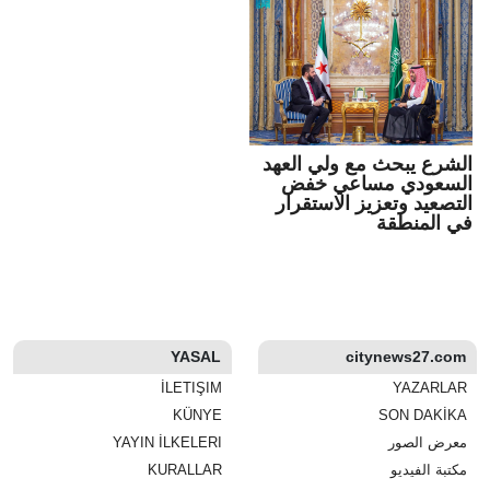
الشرع يبحث مع ولي العهد
السعودي مساعي خفض
التصعيد وتعزيز الاستقرار
في المنطقة
YASAL
citynews27.com
İLETIŞIM
YAZARLAR
KÜNYE
SON DAKİKA
معرض الصور
YAYIN İLKELERI
مكتبة الفيديو
KURALLAR