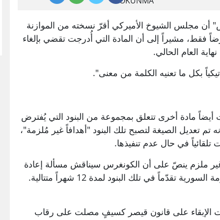
OKUNMA
 أن مجلس الشيوخ الأميركي أقرّ نسخته من الموازنة
صويت بلغت 77 مؤيداً و22 معترضاً فقط، مشيراً إلى أن المادة التي أُدرجت تقضي بإلغاء
اية العام الحالي.
كياً بكل ما تعنيه الكلمة من معنى".
ت أيضاً مادة أخرى تتعلق بمجموعة من البنود التي يُفترض
ه تم تعديل الصيغة لتصبح تلك البنود "أهدافاً غير مُلزمة"،
 تلقائياً في حال عدم تنفيذها.
 غير ملزم ينصّ على أن الكونغرس سيناقش مسألة إعادة
قدّماً في تلك البنود لمدة 12 شهراً متتالية.
ات الإبقاء على قانون قيصر كسيفٍ مصلت على رقاب