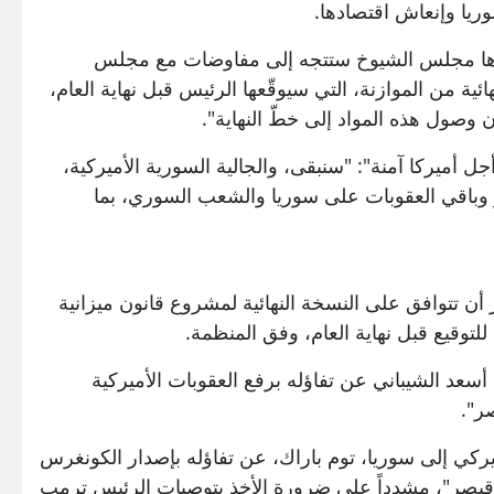
ريا وإنعاش اقتصادها.
قرّها مجلس الشيوخ ستتجه إلى مفاوضات مع مجلس
ئية من الموازنة، التي سيوقّعها الرئيس قبل نهاية العام،
 وصول هذه المواد إلى خطّ النهاية".
أميركا آمنة": "سنبقى، والجالية السورية الأميركية،
وباقي العقوبات على سوريا والشعب السوري، بما
 أن تتوافق على النسخة النهائية لمشروع قانون ميزانية
للتوقيع قبل نهاية العام، وفق المنظمة.
عد الشيباني عن تفاؤله برفع العقوبات الأميركية
ر".
ركي إلى سوريا، توم باراك، عن تفاؤله بإصدار الكونغرس
ن "قيصر"، مشدداً على ضرورة الأخذ بتوصيات الرئيس ترمب