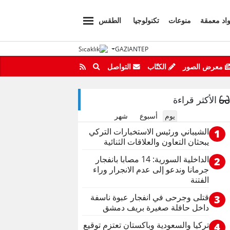
اد معمقة
منوعات
تكنولوجيا
الطقس
GAZIANTEP
معرض الصور
الكتّاب
التواصل
الأكثر قراءة
يوم
أسبوع
شهر
الشيباني ورئيس الاستخبارات التركي
1
يبحثان التعاون والعلاقات الثنائية
الداخلية السورية: 14 مصابا بانفجار
2
جرمانا وندعو إلى عدم الانجرار وراء
الفتنة
قتلى وجرحى في انفجار عبوة ناسفة
3
داخل حافلة صغيرة بريف دمشق
تركيا والسعودية وباكستان تعتزم توقيع
4