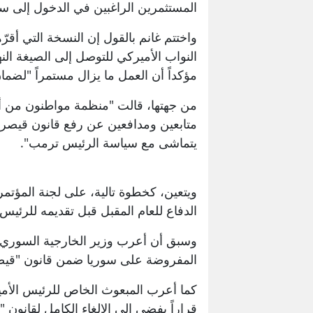
المستثمرين الراغبين في الدخول إلى سو
واختتم غانم بالقول إن النسخة التي أ
النواب الأميركي للتوصل إلى الصيغة النها
مؤكداً أن العمل ما يزال مستمراً "لضمان
من جهتها، قالت "منظمة مواطنون من أجل 
متابعين ومدافعين عن رفع قانون قيصر 
يتماشى مع سياسة الرئيس ترمب".
ويتعين، كخطوة تالية، على لجنة المؤتمر
الدفاع للعام المقبل قبل تقديمه للرئيس 
وسبق أن أعرب وزير الخارجية السوري أس
المفروضة على سوريا ضمن قانون "قيص
كما أعرب المبعوث الخاص للرئيس الأمي
قراراً يفضي إلى الإلغاء الكامل لقانو