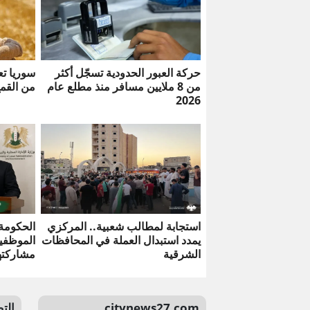
حركة العبور الحدودية تسجّل أكثر
سوريا تع
من 8 ملايين مسافر منذ مطلع عام
من القم
2026
استجابة لمطالب شعبية.. المركزي
الحكومة 
يمدد استبدال العملة في المحافظات
الموظفي
الشرقية
مشاركته
citynews27.com
الت