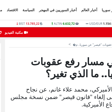
 سوريا
أخبار العالم
أخبار السوريين في المهجر
السياسة
الاقتصاد
مو
BİST
13.785,22
ALTIN
6.632,72
USD/EUR
1.154
انفجارات تهز مدينة إدلب اليوم
مكتبة الفيديو
عقوبات "قيصر" عن سوريا.. م�
 مسار رفع عقوبات
. ما الذي تغير؟
ميركي، محمد علاء غانم، عن نجاح
على إلغاء "قانون قيصر" ضمن نسخة مجلس
ع الأميركية.