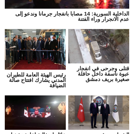
الداخلية السورية: 14 مصابا بانفجار جرمانا وندعو إلى
عدم الانجرار وراء الفتنة
قتلى وجرحى في انفجار
عبوة ناسفة داخل حافلة
رئيس الهيئة العامة للطيران
صغيرة بريف دمشق
المدني يشارك افتتاح صالة
الضيافة