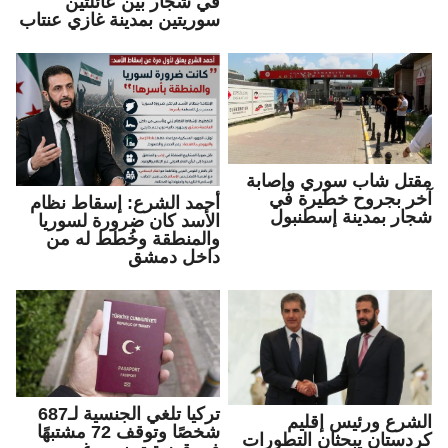
في شجار بين عائلتين
سوريتين بمدينة غازي عنتاب
مقتل شاب سوري وإصابة
آخر بجروح خطيرة في
أحمد الشرع: إسقاط نظام
شجار بمدينة إسطنبول
الأسد كان ضرورة لسوريا
والمنطقة وخُطط له من
داخل دمشق
تركيا تلغي الجنسية لـ687
الشرع ورئيس إقليم
شخصًا وتوقف 72 مشتبهًا
كردستان يبحثان التطورات