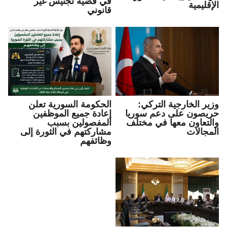
في قضية تجنيس غير
الإقليمية
قانوني
وزير الخارجية التركي:
الحكومة السورية تعلن
حريصون على دعم سوريا
إعادة جميع الموظفين
والتعاون معها في مختلف
المفصولين بسبب
المجالات
مشاركتهم في الثورة إلى
وظائفهم