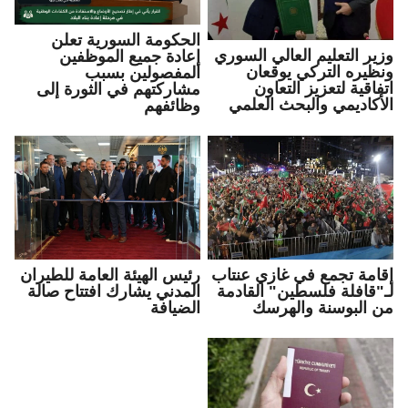
الحكومة السورية تعلن
وزير التعليم العالي السوري
إعادة جميع الموظفين
ونظيره التركي يوقعان
المفصولين بسبب
اتفاقية لتعزيز التعاون
مشاركتهم في الثورة إلى
الأكاديمي والبحث العلمي
وظائفهم
إقامة تجمع في غازي عنتاب
رئيس الهيئة العامة للطيران
لـ"قافلة فلسطين" القادمة
المدني يشارك افتتاح صالة
من البوسنة والهرسك
الضيافة