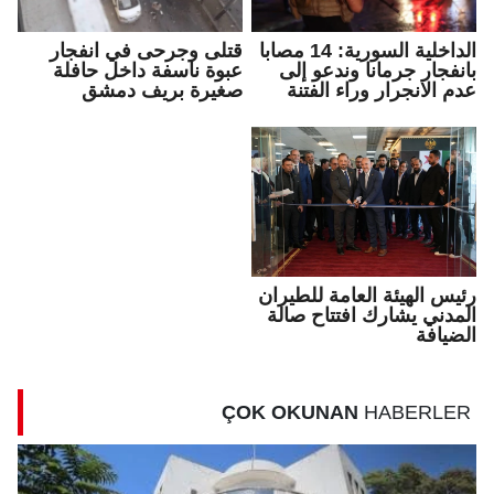
الداخلية السورية: 14 مصابا
قتلى وجرحى في انفجار
بانفجار جرمانا وندعو إلى
عبوة ناسفة داخل حافلة
عدم الانجرار وراء الفتنة
صغيرة بريف دمشق
رئيس الهيئة العامة للطيران
المدني يشارك افتتاح صالة
الضيافة
ÇOK OKUNAN
HABERLER