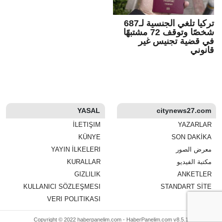
تركيا تلغي الجنسية لـ687
شخصًا وتوقف 72 مشتبهًا
في قضية تجنيس غير
قانوني
YASAL
citynews27.com
İLETIŞIM
YAZARLAR
KÜNYE
SON DAKİKA
معرض الصور
YAYIN İLKELERI
مكتبة الفيديو
KURALLAR
GIZLILIK
ANKETLER
KULLANICI SÖZLEŞMESI
STANDART SİTE
VERI POLITIKASI
Copyright © 2022 haberpanelim.com -
HaberPanelim.com v8.5.1