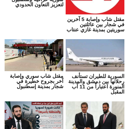
لتعزيز التعاون الحدودي
مقتل شاب وإصابة 5 آخرين
في شجار بين عائلتين
سوريتين بمدينة غازي عنتاب
مقتل شاب سوري وإصابة
السورية للطيران تستأنف
آخر بجروح خطيرة في
رحلاتها بين دمشق والمدينة
شجار بمدينة إسطنبول
المنورة اعتباراً من 11 آب
المقبل