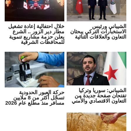
الشيباني ورئيس
خلال احتفالية إعادة تشغيل
الاستخبارات التركي يبحثان
مطار دير الزور .. الشرع
التعاون والعلاقات الثنائية
يعلن حزمة مشاريع تنموية
للمحافظات الشرقية
الشيباني: سوريا وتركيا
حركة العبور الحدودية
تفتحان صفحة جديدة من
تسجّل أكثر من 8 ملايين
التعاون الاقتصادي والأمني
مسافر منذ مطلع عام 2026