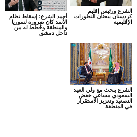
الشرع ورئيس إقليم
كردستان يبحثان التطورات
أحمد الشرع: إسقاط نظام
الإقليمية
الأسد كان ضرورة لسوريا
والمنطقة وخُطط له من
داخل دمشق
الشرع يبحث مع ولي العهد
السعودي مساعي خفض
التصعيد وتعزيز الاستقرار
في المنطقة