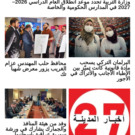
وزارة التربية تحدد موعد انطلاق العام الدراسي 2026–
2027 في المدارس الحكومية والخاصة
البرلمان التركي يسحب
محافظ حلب المهندس عزام
مادة قانونية كانت تميّز بين
الغريب يزور معرض شهبا
الأطباء الأجانب والأتراك في
تك
الأجور
وفد من هيئة المنافذ
والجمارك يشارك في ورشة
سورية عراقية بإسطنبول