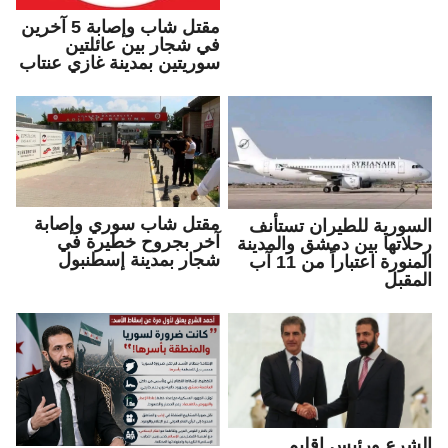
مقتل شاب وإصابة 5 آخرين
في شجار بين عائلتين
سوريتين بمدينة غازي عنتاب
مقتل شاب سوري وإصابة
السورية للطيران تستأنف
آخر بجروح خطيرة في
رحلاتها بين دمشق والمدينة
شجار بمدينة إسطنبول
المنورة اعتباراً من 11 آب
المقبل
الشرع ورئيس إقليم