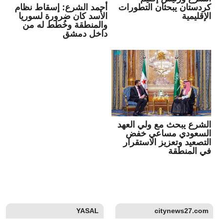
كردستان يبحثان التطورات
أحمد الشرع: إسقاط نظام
الإقليمية
الأسد كان ضرورة لسوريا
والمنطقة وخُطط له من
داخل دمشق
الشرع يبحث مع ولي العهد
السعودي مساعي خفض
التصعيد وتعزيز الاستقرار
في المنطقة
YASAL
citynews27.com