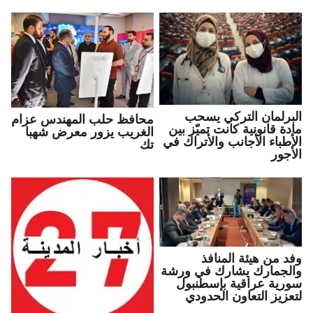
البرلمان التركي يسحب
محافظ حلب المهندس عزام
مادة قانونية كانت تميّز بين
الغريب يزور معرض شهبا
الأطباء الأجانب والأتراك في
تك
الأجور
وفد من هيئة المنافذ
والجمارك يشارك في ورشة
سورية عراقية بإسطنبول
لتعزيز التعاون الحدودي